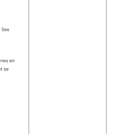
t Ses
ines en
t se