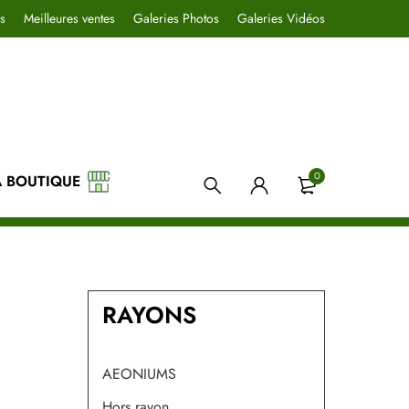
s
Meilleures ventes
Galeries Photos
Galeries Vidéos
0
A BOUTIQUE
RAYONS
AEONIUMS
Hors rayon