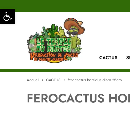
Ouvrir la barre d’outils
CACTUS
S
Accueil
CACTUS
ferocactus horridus diam 25cm
FEROCACTUS HO