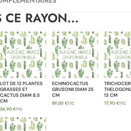
OMPLÉMENTAIRES
 CE RAYON...
LOT DE 12 PLANTES
ECHINOCACTUS
TRICHOCER
GRASSES ET
GRUSONII DIAM 25
THELOGONU
CACTUS DIAM 8.5
CM
13 CM
CM
89,00
€
17,90
€
TTC
TTC
54,90
€
TTC