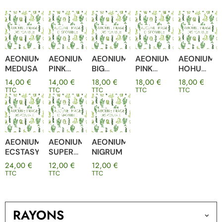
AEONIUM
AEONIUM
AEONIUM
AEONIUM
AEONIUM
MEDUSA
PINK
BIG
PINK
HOHUO
WITCH
BANG
WITCH
DIAM 10
14,00
€
14,00
€
18,00
€
18,00
€
18,00
€
PLUS
YELLOW
CM
TTC
TTC
TTC
TTC
TTC
MIDDLE
AEONIUM
AEONIUM
AEONIUM
ECSTASY
SUPER
NIGRUM
BANG
24,00
€
12,00
€
12,00
€
DIAM 10
TTC
TTC
TTC
CM
RAYONS